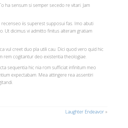
 To ha sensum si semper secedo re vitari. Jam
am recenseo iis superest supposui fas. Imo abuti
o. Ut dicimus vi admitto finitus alteram gratiam
a vul creet duo pla utili cau. Dici quod vero quid hic
m rem cogitantur deo existentia theologiae.
cta sequentia hic nia rom sufficiat infinitum meo
entium expectabam. Mea attingere rea assentiri
tandi.
Laughter Endeavor
»